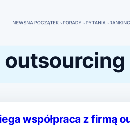
NEWS
NA POCZĄTEK
PORADY
PYTANIA
RANKING
outsourcing
iega współpraca z firmą o