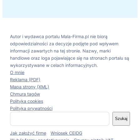
Autor i wydawca portalu Mala-Firma.pl nie biorą
odpowiedzialności za decyzje podjęte pod wpływem
informacji zawartych na tej stronie. Nazwy, marki
handlowe oraz loga pojawiające się na stronach portalu są
wykorzystywane w celach informacyjnych.
O mnie
Reklama (PDF)
Mapa strony (XML)
Chmura tagów
Polityka cookies
Polityka prywatności
S
Szukaj
z
u
Jak założyć firmę
Wniosek CEIDG
k
a