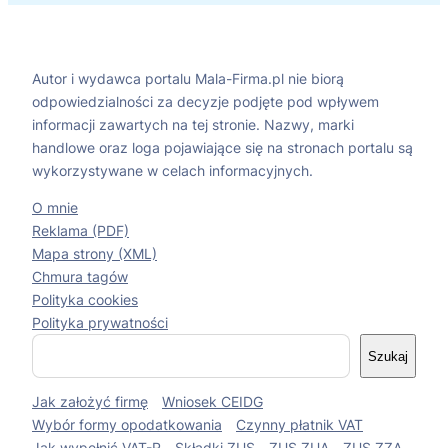
Autor i wydawca portalu Mala-Firma.pl nie biorą
odpowiedzialności za decyzje podjęte pod wpływem
informacji zawartych na tej stronie. Nazwy, marki
handlowe oraz loga pojawiające się na stronach portalu są
wykorzystywane w celach informacyjnych.
O mnie
Reklama (PDF)
Mapa strony (XML)
Chmura tagów
Polityka cookies
Polityka prywatności
S
Szukaj
z
u
Jak założyć firmę
Wniosek CEIDG
k
a
Wybór formy opodatkowania
Czynny płatnik VAT
j
Jak wypełnić VAT-R
Składki ZUS
ZUS ZUA
ZUS ZZA