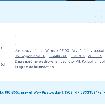
S
z
u
L)
Jak założyć firmę
Wniosek CEIDG
Wybór formy opodat
k
a
Jak wypełnić VAT-R
Składki ZUS
ZUS ZUA
ZUS ZZA
j
Działalność nierejestrowana
Jednolity Plik Kontrolny
Spl
ści
Program do fakturowania
u (80-855), przy ul. Wały Piastowskie 1/1508, NIP 5833359472,