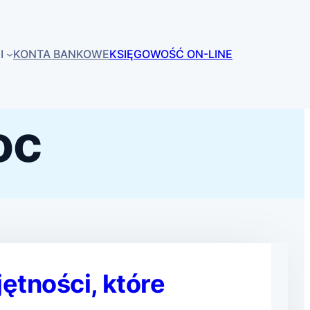
I
KONTA BANKOWE
KSIĘGOWOŚĆ ON-LINE
oc
ętności, które