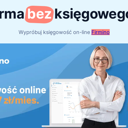
irma
bez
księgoweg
Wypróbuj księgowość on-line
Firmino