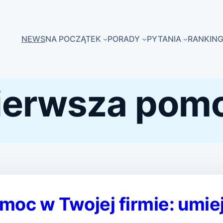
NEWS
NA POCZĄTEK
PORADY
PYTANIA
RANKING
ierwsza pom
oc w Twojej firmie: umiej