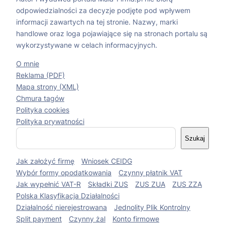
odpowiedzialności za decyzje podjęte pod wpływem
informacji zawartych na tej stronie. Nazwy, marki
handlowe oraz loga pojawiające się na stronach portalu są
wykorzystywane w celach informacyjnych.
O mnie
Reklama (PDF)
Mapa strony (XML)
Chmura tagów
Polityka cookies
Polityka prywatności
S
Szukaj
z
u
Jak założyć firmę
Wniosek CEIDG
k
a
Wybór formy opodatkowania
Czynny płatnik VAT
j
Jak wypełnić VAT-R
Składki ZUS
ZUS ZUA
ZUS ZZA
Polska Klasyfikacja Działalności
Działalność nierejestrowana
Jednolity Plik Kontrolny
Split payment
Czynny żal
Konto firmowe