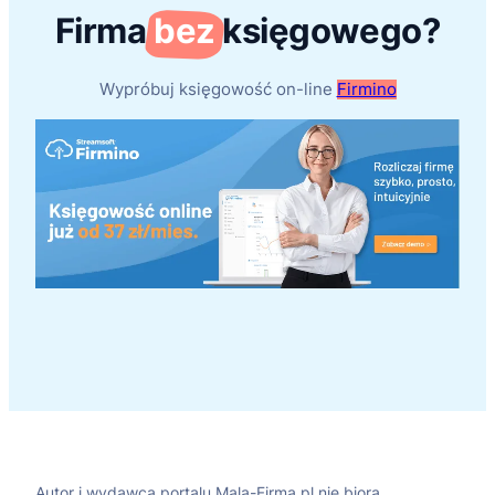
Firma
bez
księgowego?
Wypróbuj księgowość on-line
Firmino
Autor i wydawca portalu Mala-Firma.pl nie biorą