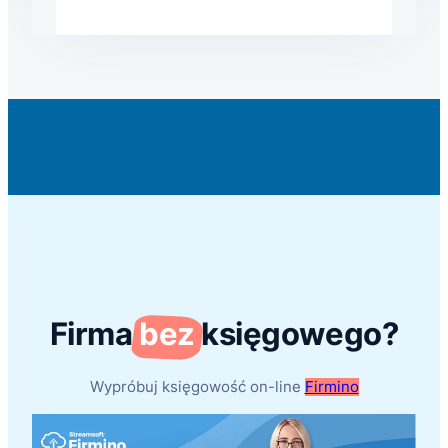
Firma
bez
księgowego?
Wypróbuj księgowość on-line
Firmino