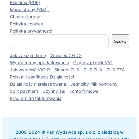
Reklama (PDF)
Mapa strony (XML)
Chmura tagów
Polityka cookies
Polityka prywatności
S
Szukaj
z
u
Jak założyć firmę
Wniosek CEIDG
k
a
Wybór formy opodatkowania
Czynny płatnik VAT
j
Jak wypełnić VAT-R
Składki ZUS
ZUS ZUA
ZUS ZZA
Polska Klasyfikacja Działalności
Działalność nierejestrowana
Jednolity Plik Kontrolny
Split payment
Czynny żal
Konto firmowe
Program do fakturowania
2009–2024 © Pan Wydawca sp. z o.o. z siedzibą w