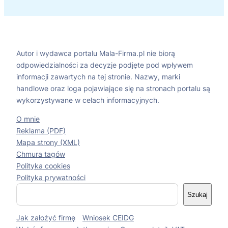
Autor i wydawca portalu Mala-Firma.pl nie biorą
odpowiedzialności za decyzje podjęte pod wpływem
informacji zawartych na tej stronie. Nazwy, marki
handlowe oraz loga pojawiające się na stronach portalu są
wykorzystywane w celach informacyjnych.
O mnie
Reklama (PDF)
Mapa strony (XML)
Chmura tagów
Polityka cookies
Polityka prywatności
S
Szukaj
z
u
Jak założyć firmę
Wniosek CEIDG
k