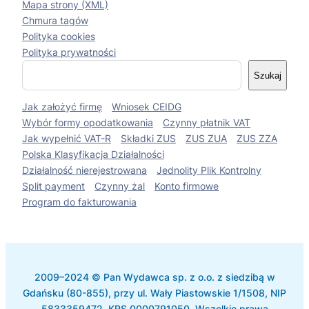
Mapa strony (XML)
Chmura tagów
Polityka cookies
Polityka prywatności
S
Szukaj
z
u
Jak założyć firmę
Wniosek CEIDG
k
a
Wybór formy opodatkowania
Czynny płatnik VAT
j
Jak wypełnić VAT-R
Składki ZUS
ZUS ZUA
ZUS ZZA
Polska Klasyfikacja Działalności
Działalność nierejestrowana
Jednolity Plik Kontrolny
Split payment
Czynny żal
Konto firmowe
Program do fakturowania
2009–2024 © Pan Wydawca sp. z o.o. z siedzibą w
Gdańsku (80-855), przy ul. Wały Piastowskie 1/1508, NIP
5833359472, KRS 0000791050. Wszelkie prawa