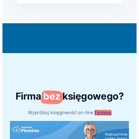
Firma
bez
księgowego?
Wypróbuj księgowość on-line
Firmino