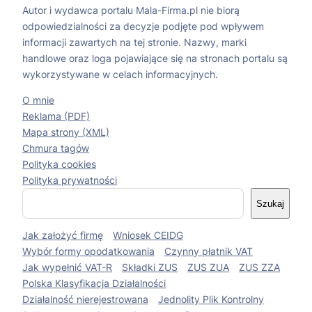
Autor i wydawca portalu Mala-Firma.pl nie biorą
odpowiedzialności za decyzje podjęte pod wpływem
informacji zawartych na tej stronie. Nazwy, marki
handlowe oraz loga pojawiające się na stronach portalu są
wykorzystywane w celach informacyjnych.
O mnie
Reklama (PDF)
Mapa strony (XML)
Chmura tagów
Polityka cookies
Polityka prywatności
S
Szukaj
z
u
Jak założyć firmę
Wniosek CEIDG
k
a
Wybór formy opodatkowania
Czynny płatnik VAT
j
Jak wypełnić VAT-R
Składki ZUS
ZUS ZUA
ZUS ZZA
Polska Klasyfikacja Działalności
Działalność nierejestrowana
Jednolity Plik Kontrolny