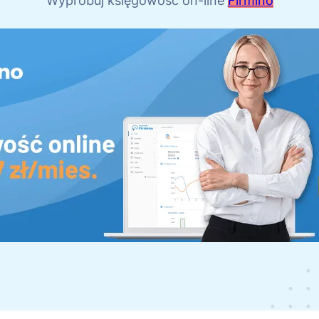
Wypróbuj księgowość on-line
Firmino