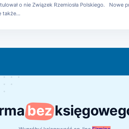
tulował o nie Związek Rzemiosła Polskiego. Nowe pr
le także…
irma
bez
księgoweg