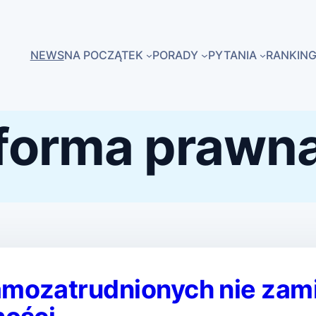
NEWS
NA POCZĄTEK
PORADY
PYTANIA
RANKING
forma prawn
amozatrudnionych nie zam