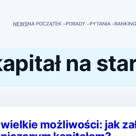
NEWS
NA POCZĄTEK
PORADY
PYTANIA
RANKING
apitał na sta
wielkie możliwości: jak za