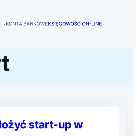
I
KONTA BANKOWE
KSIĘGOWOŚĆ ON-LINE
rt
łożyć start-up w