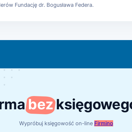
erów Fundację dr. Bogusława Federa.
irma
bez
księgoweg
Wypróbuj księgowość on-line
Firmino