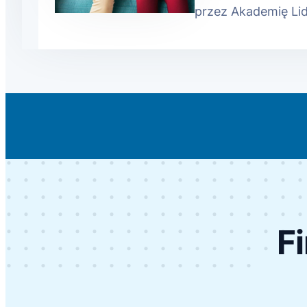
przez Akademię Lid
F