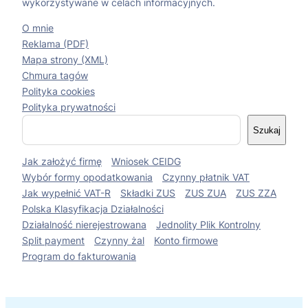
wykorzystywane w celach informacyjnych.
O mnie
Reklama (PDF)
Mapa strony (XML)
Chmura tagów
Polityka cookies
Polityka prywatności
S
Szukaj
z
u
Jak założyć firmę
Wniosek CEIDG
k
a
Wybór formy opodatkowania
Czynny płatnik VAT
j
Jak wypełnić VAT-R
Składki ZUS
ZUS ZUA
ZUS ZZA
Polska Klasyfikacja Działalności
Działalność nierejestrowana
Jednolity Plik Kontrolny
Split payment
Czynny żal
Konto firmowe
Program do fakturowania