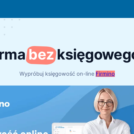
irma
bez
księgoweg
Wypróbuj księgowość on-line
Firmino