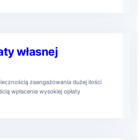
aty własnej
ecznością zaangażowania dużej ilości
cią wpłacenia wysokiej opłaty