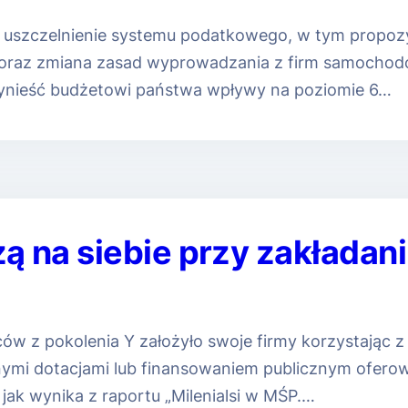
 uszczelnienie systemu podatkowego, w tym propozyc
oraz zmiana zasad wyprowadzania z firm samochod
zynieść budżetowi państwa wpływy na poziomie 6…
czą na siebie przy zakładan
ów z pokolenia Y założyło swoje firmy korzystając z
nijnymi dotacjami lub finansowaniem publicznym ofer
jak wynika z raportu „Milenialsi w MŚP.…