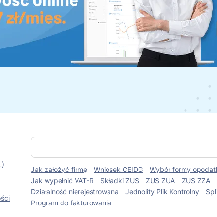
S
z
u
L)
Jak założyć firmę
Wniosek CEIDG
Wybór formy opodat
k
a
Jak wypełnić VAT-R
Składki ZUS
ZUS ZUA
ZUS ZZA
j
Działalność nierejestrowana
Jednolity Plik Kontrolny
Spl
ści
Program do fakturowania