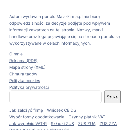
Autor i wydawca portalu Mala-Firma.pl nie biorą
odpowiedzialności za decyzje podjęte pod wpływem
informacji zawartych na tej stronie. Nazwy, marki
handlowe oraz loga pojawiające się na stronach portalu są
wykorzystywane w celach informacyjnych.
O mnie
Reklama (PDF)
Mapa strony (XML)
Chmura tagów
Polityka cookies
Polityka prywatności
S
Szukaj
z
u
Jak założyć firmę
Wniosek CEIDG
k
a
Wybór formy opodatkowania
Czynny płatnik VAT
j
Jak wypełnić VAT-R
Składki ZUS
ZUS ZUA
ZUS ZZA