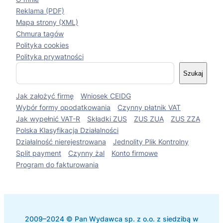
Reklama (PDF)
Mapa strony (XML)
Chmura tagów
Polityka cookies
Polityka prywatności
S
Szukaj
z
u
Jak założyć firmę
Wniosek CEIDG
k
a
Wybór formy opodatkowania
Czynny płatnik VAT
j
Jak wypełnić VAT-R
Składki ZUS
ZUS ZUA
ZUS ZZA
Polska Klasyfikacja Działalności
Działalność nierejestrowana
Jednolity Plik Kontrolny
Split payment
Czynny żal
Konto firmowe
Program do fakturowania
2009–2024 © Pan Wydawca sp. z o.o. z siedzibą w