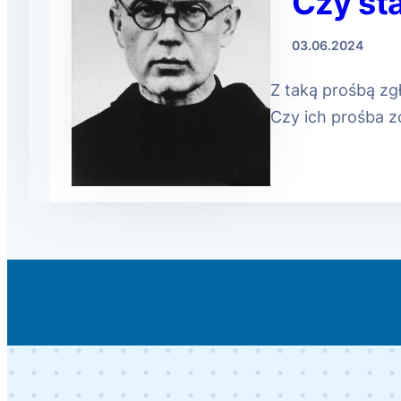
Czy st
03.06.2024
Z taką prośbą zg
Czy ich prośba z