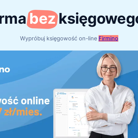
irma
bez
księgoweg
Wypróbuj księgowość on-line
Firmino