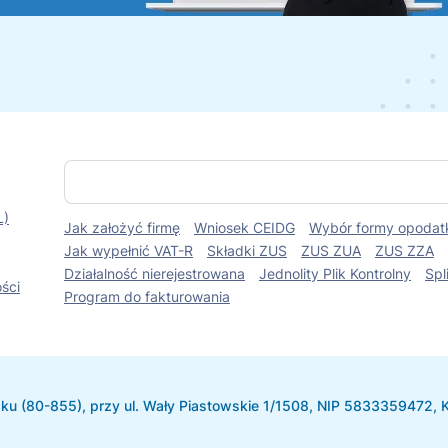
S
z
u
L)
Jak założyć firmę
Wniosek CEIDG
Wybór formy opodat
k
a
Jak wypełnić VAT-R
Składki ZUS
ZUS ZUA
ZUS ZZA
j
Działalność nierejestrowana
Jednolity Plik Kontrolny
Spl
ści
Program do fakturowania
u (80-855), przy ul. Wały Piastowskie 1/1508, NIP 5833359472,