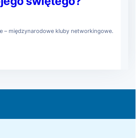
ojego świętego?
owe – międzynarodowe kluby networkingowe.