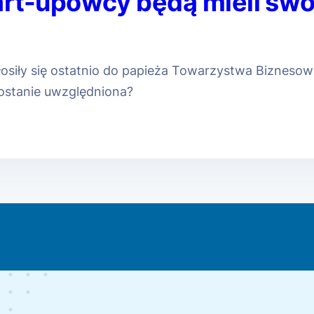
art-upowcy będą mieli sw
łosiły się ostatnio do papieża Towarzystwa Biznes
ostanie uwzględniona?