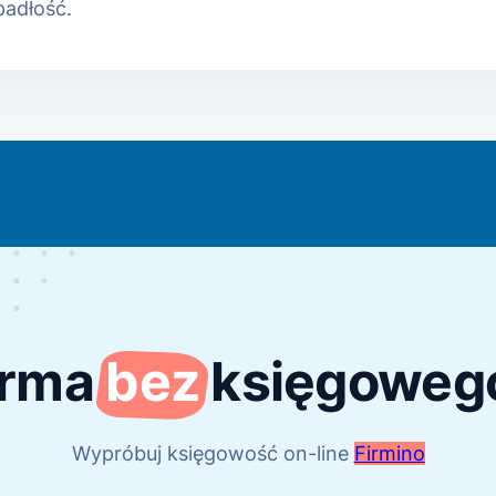
padłość.
irma
bez
księgoweg
Wypróbuj księgowość on-line
Firmino