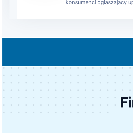
konsumenci ogłaszający u
F