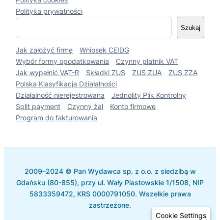
Polityka prywatności
S
Szukaj
z
u
Jak założyć firmę
Wniosek CEIDG
k
a
Wybór formy opodatkowania
Czynny płatnik VAT
j
Jak wypełnić VAT-R
Składki ZUS
ZUS ZUA
ZUS ZZA
Polska Klasyfikacja Działalności
Działalność nierejestrowana
Jednolity Plik Kontrolny
Split payment
Czynny żal
Konto firmowe
Program do fakturowania
2009–2024 © Pan Wydawca sp. z o.o. z siedzibą w
Gdańsku (80-855), przy ul. Wały Piastowskie 1/1508, NIP
5833359472, KRS 0000791050. Wszelkie prawa
zastrzeżone.
Cookie Settings