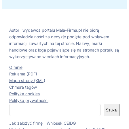
Autor i wydawca portalu Mala-Firma.pl nie biorą
odpowiedzialności za decyzje podjęte pod wpływem
informacji zawartych na tej stronie. Nazwy, marki
handlowe oraz loga pojawiające się na stronach portalu są
wykorzystywane w celach informacyjnych.
O mnie
Reklama (PDF)
Mapa strony (XML)
Chmura tagów
Polityka cookies
Polityka prywatności
S
Szukaj
z
u
Jak założyć firmę
Wniosek CEIDG
k