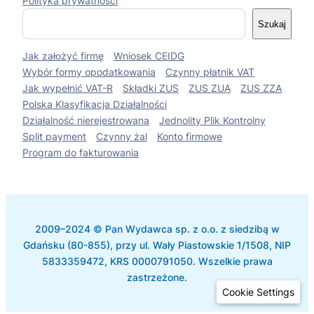
Polityka prywatności
S
Szukaj
z
u
Jak założyć firmę
Wniosek CEIDG
k
a
Wybór formy opodatkowania
Czynny płatnik VAT
j
Jak wypełnić VAT-R
Składki ZUS
ZUS ZUA
ZUS ZZA
Polska Klasyfikacja Działalności
Działalność nierejestrowana
Jednolity Plik Kontrolny
Split payment
Czynny żal
Konto firmowe
Program do fakturowania
2009–2024 © Pan Wydawca sp. z o.o. z siedzibą w
Gdańsku (80-855), przy ul. Wały Piastowskie 1/1508, NIP
5833359472, KRS 0000791050. Wszelkie prawa
zastrzeżone.
Cookie Settings