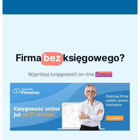
Firma
bez
księgowego?
Wypróbuj księgowość on-line
Firmino