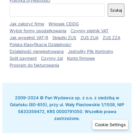
Polityka prywatności
S
Szukaj
z
u
Jak założyć firmę
Wniosek CEIDG
k
a
Wybór formy opodatkowania
Czynny płatnik VAT
j
Jak wypełnić VAT-R
Składki ZUS
ZUS ZUA
ZUS ZZA
Polska Klasyfikacja Działalności
Działalność nierejestrowana
Jednolity Plik Kontrolny
Split payment
Czynny żal
Konto firmowe
Program do fakturowania
2009–2024 © Pan Wydawca sp. z o.o. z siedzibą w
Gdańsku (80-855), przy ul. Wały Piastowskie 1/1508, NIP
5833359472, KRS 0000791050. Wszelkie prawa
zastrzeżone.
Cookie Settings