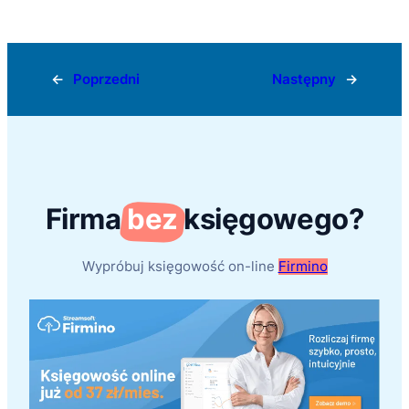
←
Poprzedni
Następny
→
Firma
bez
księgowego?
Wypróbuj księgowość on-line
Firmino