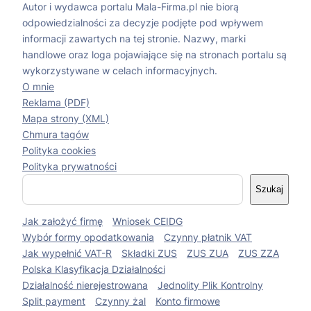
Autor i wydawca portalu Mala-Firma.pl nie biorą
odpowiedzialności za decyzje podjęte pod wpływem
informacji zawartych na tej stronie. Nazwy, marki
handlowe oraz loga pojawiające się na stronach portalu są
wykorzystywane w celach informacyjnych.
O mnie
Reklama (PDF)
Mapa strony (XML)
Chmura tagów
Polityka cookies
Polityka prywatności
S
Szukaj
z
u
Jak założyć firmę
Wniosek CEIDG
k
a
Wybór formy opodatkowania
Czynny płatnik VAT
j
Jak wypełnić VAT-R
Składki ZUS
ZUS ZUA
ZUS ZZA
Polska Klasyfikacja Działalności
Działalność nierejestrowana
Jednolity Plik Kontrolny
Split payment
Czynny żal
Konto firmowe