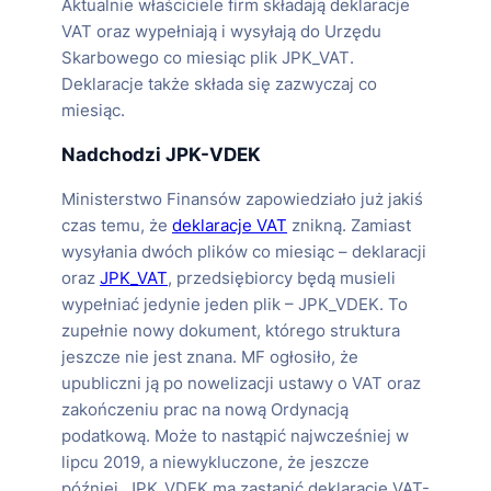
Aktualnie właściciele firm składają deklaracje
VAT oraz wypełniają i wysyłają do Urzędu
Skarbowego co miesiąc plik JPK_VAT.
Deklaracje także składa się zazwyczaj co
miesiąc.
Nadchodzi JPK-VDEK
Ministerstwo Finansów zapowiedziało już jakiś
czas temu, że
deklaracje VAT
znikną. Zamiast
wysyłania dwóch plików co miesiąc – deklaracji
oraz
JPK_VAT
, przedsiębiorcy będą musieli
wypełniać jedynie jeden plik – JPK_VDEK. To
zupełnie nowy dokument, którego struktura
jeszcze nie jest znana. MF ogłosiło, że
upubliczni ją po nowelizacji ustawy o VAT oraz
zakończeniu prac na nową Ordynacją
podatkową. Może to nastąpić najwcześniej w
lipcu 2019, a niewykluczone, że jeszcze
później. JPK_VDEK ma zastąpić deklaracje VAT-