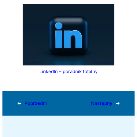
LinkedIn – poradnik totalny
←
Poprzedni
Następny
→