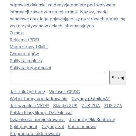
odpowiedzialności za decyzje podjęte pod wpływem
informacji zawartych na tej stronie. Nazwy, marki
handlowe oraz loga pojawiające się na stronach portalu są
wykorzystywane w celach informacyjnych.
O mnie
Reklama (PDF)
Mapa strony (XML)
Chmura tagów
Polityka cookies
Polityka prywatności
S
Szukaj
z
u
Jak założyć firmę
Wniosek CEIDG
k
a
Wybór formy opodatkowania
Czynny płatnik VAT
j
Jak wypełnić VAT-R
Składki ZUS
ZUS ZUA
ZUS ZZA
Polska Klasyfikacja Działalności
Działalność nierejestrowana
Jednolity Plik Kontrolny
Split payment
Czynny żal
Konto firmowe
Program do fakturowania