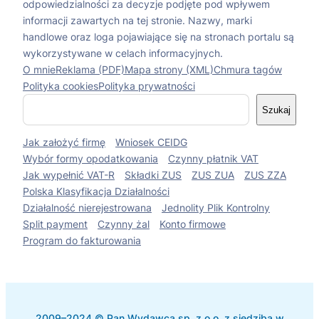
odpowiedzialności za decyzje podjęte pod wpływem
informacji zawartych na tej stronie. Nazwy, marki
handlowe oraz loga pojawiające się na stronach portalu są
wykorzystywane w celach informacyjnych.
O mnie
Reklama (PDF)
Mapa strony (XML)
Chmura tagów
Polityka cookies
Polityka prywatności
S
Szukaj
z
u
Jak założyć firmę
Wniosek CEIDG
k
a
Wybór formy opodatkowania
Czynny płatnik VAT
j
Jak wypełnić VAT-R
Składki ZUS
ZUS ZUA
ZUS ZZA
Polska Klasyfikacja Działalności
Działalność nierejestrowana
Jednolity Plik Kontrolny
Split payment
Czynny żal
Konto firmowe
Program do fakturowania
2009–2024 © Pan Wydawca sp. z o.o. z siedzibą w