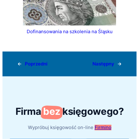
Dofinansowania na szkolenia na Śląsku
←
Poprzedni
Następny
→
Firma
bez
księgowego?
Wypróbuj księgowość on-line
Firmino