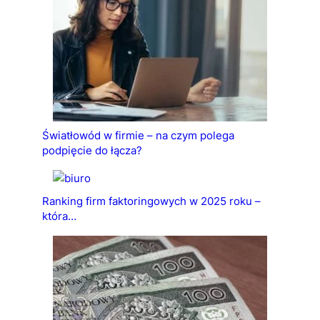
Światłowód w firmie – na czym polega
podpięcie do łącza?
Ranking firm faktoringowych w 2025 roku –
która…