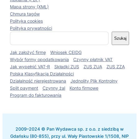
Mapa strony (XML)
Chmura tagów
Polityka cookies
Polityka prywatności
S
Szukaj
z
u
Jak założyć firmę
Wniosek CEIDG
k
a
Wybór formy opodatkowania
Czynny płatnik VAT
j
Jak wypełnić VAT-R
Składki ZUS
ZUS ZUA
ZUS ZZA
Polska Klasyfikacja Działalności
Działalność nierejestrowana
Jednolity Plik Kontrolny
Split payment
Czynny żal
Konto firmowe
Program do fakturowania
2009–2024 © Pan Wydawca sp. z o.o. z siedzibą w
Gdańsku (80-855), przy ul. Wały Piastowskie 1/1508, NIP