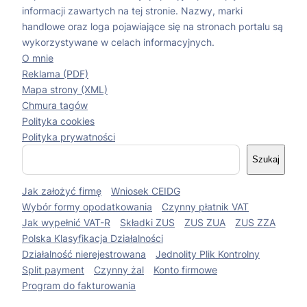
informacji zawartych na tej stronie. Nazwy, marki
handlowe oraz loga pojawiające się na stronach portalu są
wykorzystywane w celach informacyjnych.
O mnie
Reklama (PDF)
Mapa strony (XML)
Chmura tagów
Polityka cookies
Polityka prywatności
S
Szukaj
z
u
Jak założyć firmę
Wniosek CEIDG
k
a
Wybór formy opodatkowania
Czynny płatnik VAT
j
Jak wypełnić VAT-R
Składki ZUS
ZUS ZUA
ZUS ZZA
Polska Klasyfikacja Działalności
Działalność nierejestrowana
Jednolity Plik Kontrolny
Split payment
Czynny żal
Konto firmowe
Program do fakturowania