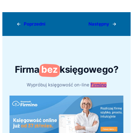
←
Poprzedni
Następny
→
Firma
bez
księgowego?
Wypróbuj księgowość on-line
Firmino