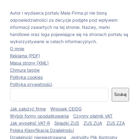
Autor i wydawca portalu Mala-Firma.pl nie biorą
odpowiedzialności za decyzje podjęte pod wpływem
informacji zawartych na tej stronie. Nazwy, marki
handlowe oraz loga pojawiające się na stronach portalu są
wykorzystywane w celach informacyjnych.
O mnie
Reklama (PDF)
Mapa strony (XML)
Chmura tagów
Polityka cookies
Polityka prywatności
S
Szukaj
z
u
Jak założyć firmę
Wniosek CEIDG
k
a
Wybór formy opodatkowania
Czynny płatnik VAT
j
Jak wypełnić VAT-R
Składki ZUS
ZUS ZUA
ZUS ZZA
Polska Klasyfikacja Działalności
Działalność nierejestrowana
Jednolity Plik Kontrolny