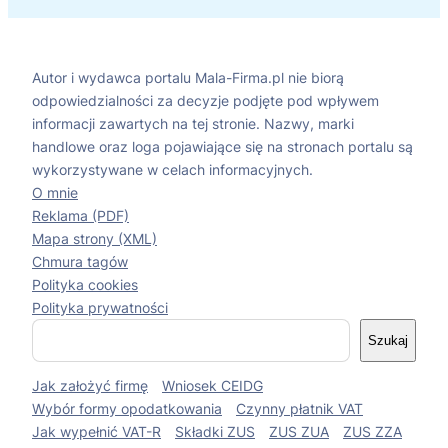
Autor i wydawca portalu Mala-Firma.pl nie biorą
odpowiedzialności za decyzje podjęte pod wpływem
informacji zawartych na tej stronie. Nazwy, marki
handlowe oraz loga pojawiające się na stronach portalu są
wykorzystywane w celach informacyjnych.
O mnie
Reklama (PDF)
Mapa strony (XML)
Chmura tagów
Polityka cookies
Polityka prywatności
S
Szukaj
z
u
Jak założyć firmę
Wniosek CEIDG
k
a
Wybór formy opodatkowania
Czynny płatnik VAT
j
Jak wypełnić VAT-R
Składki ZUS
ZUS ZUA
ZUS ZZA