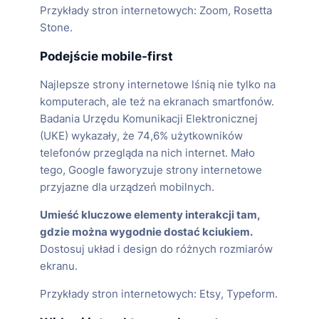
Przykłady stron internetowych: Zoom, Rosetta
Stone.
Podejście mobile-first
Najlepsze strony internetowe lśnią nie tylko na
komputerach, ale też na ekranach smartfonów.
Badania Urzędu Komunikacji Elektronicznej
(UKE) wykazały, że 74,6% użytkowników
telefonów przegląda na nich internet.​​​​‌‍​‍​‍‌‍‌​‍‌‍‍‌‌‍‌‌‍‍‌‌‍‍​‍​‍​‍‍​‍​‍‌​‌‍​‌‌‍‍‌‍‍‌‌‌​‌‍‌​‍‍‌‍‍‌‌‍​‍​‍​‍​​‍​‍‌‍‍​‌​‍‌‍‌‌‌‍‌‍​‍​‍​‍‍​‍​‍​‍‌​‌‌​‌‌‌‌‍‌​‌‍‍‌‌‍​‍‌‍‍‌‌‍‍‌‌​‌‍‌‌‌‍‍‌‌​​‍‌‍‌‌‌‍‌​‌‍‍‌‌‌​​‍‌‍‌‌‍‌‍‌​‌‍‌‌​‌‌​​‌​‍‌‍‌‌‌​‌‍‌‌‌‍‍‌‌​‌‍​‌‌‌​‌‍‍‌‌‍‌‍‍​‍‌‍‍‌‌‍‌​​‌‌‍‌‌‌‍​‌‌‍​​​​​​​‌‌​‌​‌‍​‍‌​‌‍​‌‌‍‌‍​‍‌​‍‌​‌​​​‌​‍‌​‌‌​‍‌‌‍​‍​‍‌​‍‌​​‌​‍‌​‌​​​‌​​‌‌‍‌​​‍​‌‍‌‍​‌​​‍​‌‍​‍​​‍​‌‌‍​‌​‍‌‌​‌‍‌‌​​‌‍‌‌​‌‌​​‌‍‌​‌‌​​‍‌​​‌‍​‌‌‌​‌‍‍​​‌‌‍​‍‌‍​‌‍‌‍‌‌​​‌‍‌‍‍‌‌​‌‍‌‌‌‍‍‌‌​​‍‌‌​‌‌‌​​‍‌‌‌‍‍‌‍‌‌‌‍‌​‍‌‌​​‌​‌​​‍‌‌​​‌​‌​​‍‌‌​​‍​​‍‌‍‌‌​‌‌​​​​‌‌‌‍​​‍​​​​​‍‌​‍‌​‌‌‍‌‌‌‍‌‍​‍‌‌​​‍​​‍​‍‌‌​‌‌‌​‌​​‍‍‌‌​‌‍‌‌‌‍​‌‌​​‍‌‌​‌‌‌​​‍‌‌‌‍‍‌‍‌‌‌‍‌​‍‌‌​​‌​‌​​‍‌‌​​‌​‌​​‍‌‌​​‍​​‍​‍​​​​‌‍​‌‌‍‌​​‍​‌‍‌‌‌‍​‌​​‍‌‍‌‌​​​‍​‌‍​‌​‍‌‌​​‍​​‍​‍‌‌​‌‌‌​‌​​‍‍‌‍​‌‍‍​‌‍‍‌‌‍​‌‍‌​‌​‍‌‍‌‌‌‍‍​‍‌‌​‌‌‌​​‍‌‌‌‍‍‌‍‌‌‌‍‌​‍‌‌​​‌​‌​​‍‌‌​​‌​‌​​‍‌‌​​‍​​‍‌‍​‌‍​‍​​​‌‍‌‌‌‍‌‌‌‍​​‌‍‌‍​‌‌‍‌‍‌‍​​‍​‌‍‌​​‍‌‌​​‍​​‍​‍‌‌​‌‌‌​‌​​‍‍‌‌​‌‍‌‌‌‍​‌‌​​‌‍​‍‌‍​‌‌​‌‍‌‌‌‌‌‌‌​‍‌‍​​‌​‍‌‌​​‍‌​‌‍‌​‌‌​‌‌‌‌‍‌​‌‍‍‌‌‍​‍‌‍‌‍‍‌‌‍‌​​‌‌‍‌‌‌‍​‌‌‍​​​​​​​‌‌​‌​‌‍​‍‌​‌‍​‌‌‍‌‍​‍‌​‍‌​‌​​​‌​‍‌​‌‌​‍‌‌‍​‍​‍‌​‍‌​​‌​‍‌​‌​​​‌​​‌‌‍‌​​‍​‌‍‌‍​‌​​‍​‌‍​‍​​‍​‌‌‍​‌​‍‌‍‌‌​‌‍‌‌​​‌‍‌‌​‌‌​​‌‍‌​‌‌​​‍‌‍‌​​‌‍​‌‌‌​‌‍‍​​‌‌‍​‍‌‍​‌‍‌‍‌‌​​‌‍‌‍‍‌‌​‌‍‌‌‌‍‍‌‌​​‍‌‌​‌‌‌​​‍‌‌‌‍‍‌‍‌‌‌‍‌​‍‌‌​​‌​‌​​‍‌‌​​‌​‌​​‍‌‌​​‍​​‍‌‍‌‌​‌‌​​​​‌‌‌‍​​‍​​​​​‍‌​‍‌​‌‌‍‌‌‌‍‌‍​‍‌‌​​‍​​‍​‍‌‌​‌‌‌​‌​​‍‍‌‌​‌‍‌‌‌‍​‌‌​​‍‌‌​‌‌‌​​‍‌‌‌‍‍‌‍‌‌‌‍‌​‍‌‌​​‌​‌​​‍‌‌​​‌​‌​​‍‌‌​​‍​​‍​‍​​​​‌‍​‌‌‍‌​​‍​‌‍‌‌‌‍​‌​​‍‌‍‌‌​​​‍​‌‍​‌​‍‌‌​​‍​​‍​‍‌‌​‌‌‌​‌​​‍‍‌‍​‌‍‍​‌‍‍‌‌‍​‌‍‌​‌​‍‌‍‌‌‌‍‍​‍‌‌​‌‌‌​​‍‌‌‌‍‍‌‍‌‌‌‍‌​‍‌‌​​‌​‌​​‍‌‌​​‌​‌​​‍‌‌​​‍​​‍‌‍​‌‍​‍​​​‌‍‌‌‌‍‌‌‌‍​​‌‍‌‍​‌‌‍‌‍‌‍​​‍​‌‍‌​​‍‌‌​​‍​​‍​‍‌‌​‌‌‌​‌​​‍‍‌‌​‌‍‌‌‌‍​‌‌​​‍​‍‌‌ Mało
tego, Google faworyzuje strony internetowe
przyjazne dla urządzeń mobilnych.
Umieść kluczowe elementy interakcji tam,
gdzie można wygodnie dostać kciukiem.
Dostosuj układ i design do różnych rozmiarów
ekranu.
Przykłady stron internetowych: Etsy, Typeform.