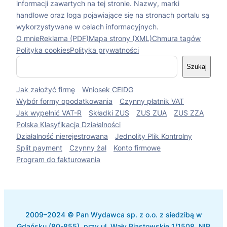
informacji zawartych na tej stronie. Nazwy, marki
handlowe oraz loga pojawiające się na stronach portalu są
wykorzystywane w celach informacyjnych.
O mnie
Reklama (PDF)
Mapa strony (XML)
Chmura tagów
Polityka cookies
Polityka prywatności
S
Szukaj
z
u
Jak założyć firmę
Wniosek CEIDG
k
a
Wybór formy opodatkowania
Czynny płatnik VAT
j
Jak wypełnić VAT-R
Składki ZUS
ZUS ZUA
ZUS ZZA
Polska Klasyfikacja Działalności
Działalność nierejestrowana
Jednolity Plik Kontrolny
Split payment
Czynny żal
Konto firmowe
Program do fakturowania
2009–2024 © Pan Wydawca sp. z o.o. z siedzibą w
Gdańsku (80-855), przy ul. Wały Piastowskie 1/1508, NIP