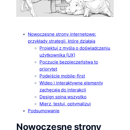
Nowoczesne strony internetowe:
przykłady strategii, które działają
Projektuj z myślą o doświadczeniu
użytkownika (UX)
Poczucie bezpieczeństwa to
priorytet
Podejście mobile-first
Wideo i interaktywne elementy
zachęcają do interakcji
Design spina wszystko
Mierz, testuj, optymalizuj
Podsumowanie
Nowoczesne strony