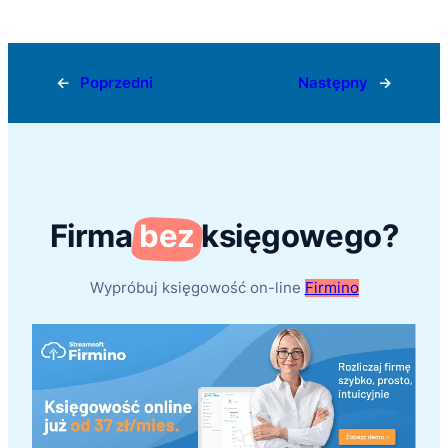
←
Poprzedni
Następny
→
Firma
bez
księgowego?
Wypróbuj księgowość on-line
Firmino