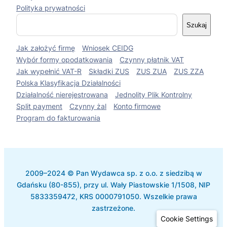
Polityka prywatności
S
Szukaj
z
u
Jak założyć firmę
Wniosek CEIDG
k
a
Wybór formy opodatkowania
Czynny płatnik VAT
j
Jak wypełnić VAT-R
Składki ZUS
ZUS ZUA
ZUS ZZA
Polska Klasyfikacja Działalności
Działalność nierejestrowana
Jednolity Plik Kontrolny
Split payment
Czynny żal
Konto firmowe
Program do fakturowania
2009–2024 © Pan Wydawca sp. z o.o. z siedzibą w
Gdańsku (80-855), przy ul. Wały Piastowskie 1/1508, NIP
5833359472, KRS 0000791050. Wszelkie prawa
zastrzeżone.
Cookie Settings