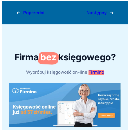
←
Poprzedni
Następny
→
Firma
bez
księgowego?
Wypróbuj księgowość on-line
Firmino