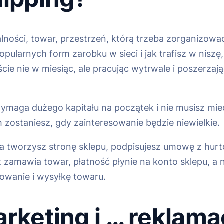
alności, towar, przestrzeń, którą trzeba zorganizowa
ularnych form zarobku w sieci i jak trafisz w niszę, 
cie nie w miesiąc, ale pracując wytrwale i poszerza
ymaga dużego kapitału na początek i nie musisz mie
m zostaniesz, gdy zainteresowanie będzie niewielkie.
tworzysz stronę sklepu, podpisujesz umowę z hurt
t zamawia towar, płatność płynie na konto sklepu, a
owanie i wysyłkę towaru.
arketing i … reklama