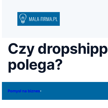
Czy dropshipp
polega?
·
Pomysł na biznes