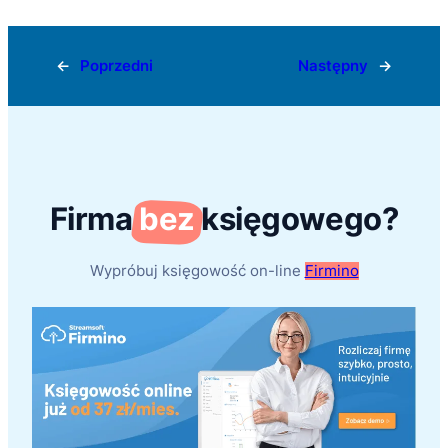
←
Poprzedni
Następny
→
Firma
bez
księgowego?
Wypróbuj księgowość on-line
Firmino