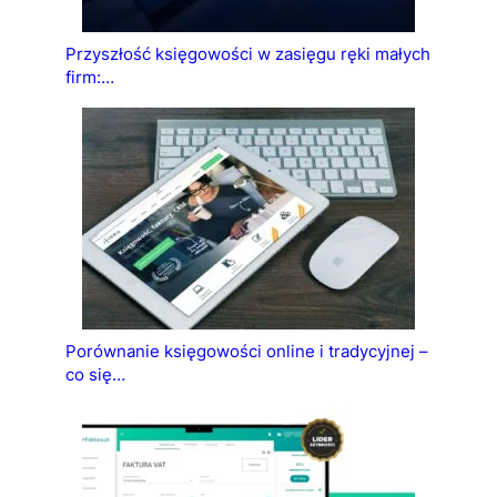
Przyszłość księgowości w zasięgu ręki małych
firm:…
Porównanie księgowości online i tradycyjnej –
co się…