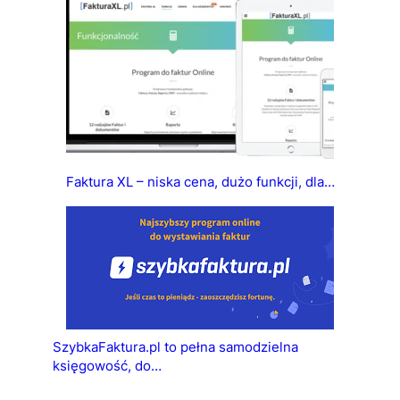
Faktura XL – niska cena, dużo funkcji, dla…
SzybkaFaktura.pl to pełna samodzielna
księgowość, do…