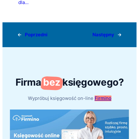
dla…
←
Poprzedni
Następny
→
Firma
bez
księgowego?
Wypróbuj księgowość on-line
Firmino