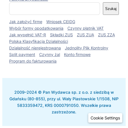
S
Szukaj
z
u
Jak założyć firmę
Wniosek CEIDG
k
a
Wybór formy opodatkowania
Czynny płatnik VAT
j
Jak wypełnić VAT-R
Składki ZUS
ZUS ZUA
ZUS ZZA
Polska Klasyfikacja Działalności
Działalność nierejestrowana
Jednolity Plik Kontrolny
Split payment
Czynny żal
Konto firmowe
Program do fakturowania
2009–2024 © Pan Wydawca sp. z o.o. z siedzibą w
Gdańsku (80-855), przy ul. Wały Piastowskie 1/1508, NIP
5833359472, KRS 0000791050. Wszelkie prawa
zastrzeżone.
Cookie Settings