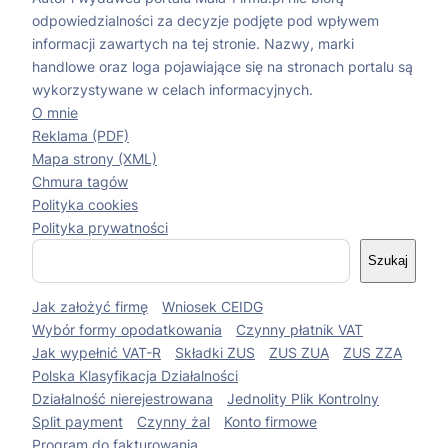
odpowiedzialności za decyzje podjęte pod wpływem
informacji zawartych na tej stronie. Nazwy, marki
handlowe oraz loga pojawiające się na stronach portalu są
wykorzystywane w celach informacyjnych.
O mnie
Reklama (PDF)
Mapa strony (XML)
Chmura tagów
Polityka cookies
Polityka prywatności
S
Szukaj
z
u
Jak założyć firmę
Wniosek CEIDG
k
a
Wybór formy opodatkowania
Czynny płatnik VAT
j
Jak wypełnić VAT-R
Składki ZUS
ZUS ZUA
ZUS ZZA
Polska Klasyfikacja Działalności
Działalność nierejestrowana
Jednolity Plik Kontrolny
Split payment
Czynny żal
Konto firmowe
Program do fakturowania