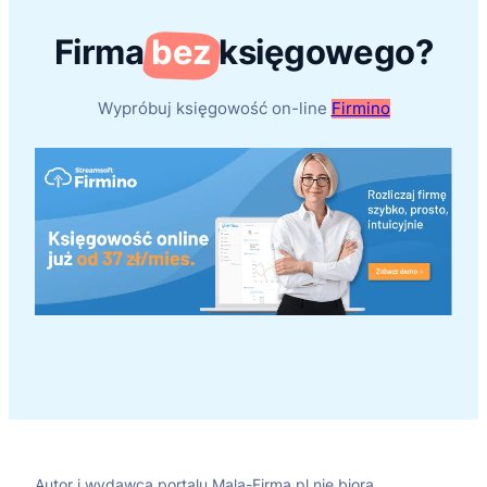
Firma
bez
księgowego?
Wypróbuj księgowość on-line
Firmino
Autor i wydawca portalu Mala-Firma.pl nie biorą