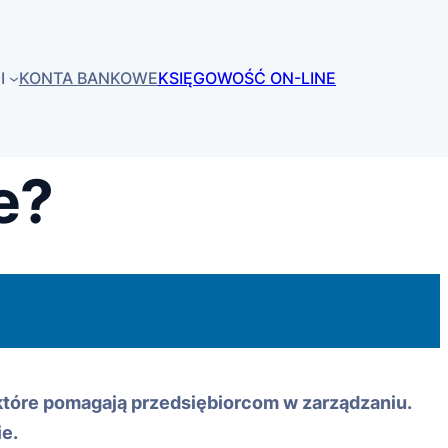
I
KONTA BANKOWE
KSIĘGOWOŚĆ ON-LINE
e?
 które pomagają przedsiębiorcom w zarządzaniu.
e.