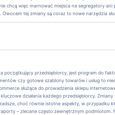
nie chcą więc marnować miejsca na segregatory ani 
wocem tej zmiany są coraz to nowe narzędzia służą
 początkujący przedsiębiorcy, jest program do fak
ntów czy gotowe szablony towarów i usług to nieo
commerce służące do prowadzenia sklepu internetoweg
ęc kluczowe działania każdego przedsiębiorcy. Zmian
zadsze, choć równie istotne aspekty, w przypadku któ
i raporty – zlecane często zewnętrznym podmiotom. 