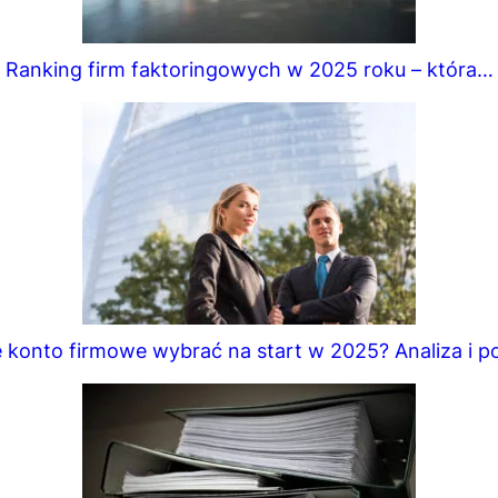
Ranking firm faktoringowych w 2025 roku – która…
e konto firmowe wybrać na start w 2025? Analiza i p