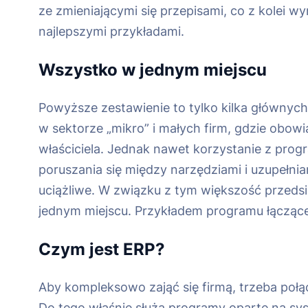
ze zmieniającymi się przepisami, co z kolei 
najlepszymi przykładami.
Wszystko w jednym miejscu
Powyższe zestawienie to tylko kilka głównyc
w sektorze „mikro” i małych firm, gdzie obo
właściciela. Jednak nawet korzystanie z pr
poruszania się między narzędziami i uzupełni
uciążliwe. W związku z tym większość przeds
jednym miejscu. Przykładem programu łączące
Czym jest ERP?
Aby kompleksowo zająć się firmą, trzeba połą
Do tego właśnie służą programy oparte na sy