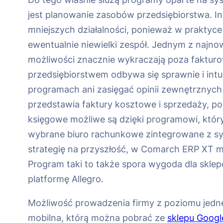
jest planowanie zasobów przedsiębiorstwa. I
mniejszych działalności, ponieważ w praktyce
ewentualnie niewielki zespół. Jednym z najn
możliwości znacznie wykraczają poza faktur
przedsiębiorstwem odbywa się sprawnie i intui
programach ani zasięgać opinii zewnętrznych
przedstawia faktury kosztowe i sprzedaży, p
księgowe możliwe są dzięki programowi, któr
wybrane biuro rachunkowe zintegrowane z sy
strategię na przyszłość, w Comarch ERP XT mo
Program taki to także spora wygoda dla skle
platformę Allegro.
Możliwość prowadzenia firmy z poziomu jedn
mobilna, którą można pobrać ze
sklepu Googl