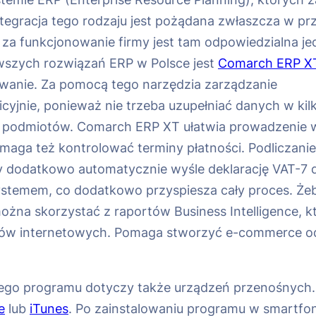
ntegracja tego rodzaju jest pożądana zwłaszcza w p
 za funkcjonowanie firmy jest tam odpowiedzialna je
owszych rozwiązań ERP w Polsce jest
Comarch ERP X
owanie. Za pomocą tego narzędzia zarządzanie
cyjnie, ponieważ nie trzeba uzupełniać danych w kil
 podmiotów. Comarch ERP XT ułatwia prowadzenie wsz
omaga też kontrolować terminy płatności. Podliczan
y dodatkowo automatycznie wyśle deklarację VAT-7 d
stemem, co dodatkowo przyspiesza cały proces. Żeby
żna skorzystać z raportów Business Intelligence, k
pów internetowych. Pomaga stworzyć e-commerce od 
ego programu dotyczy także urządzeń przenośnych. 
e
lub
iTunes
. Po zainstalowaniu programu w smartfon