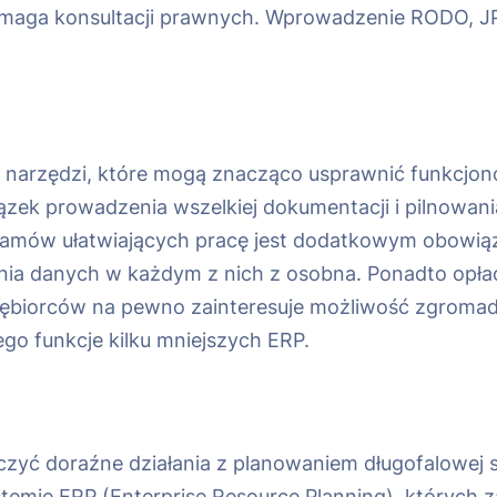
wymaga konsultacji prawnych. Wprowadzenie RODO, JP
h narzędzi, które mogą znacząco usprawnić funkcjon
wiązek prowadzenia wszelkiej dokumentacji i pilnowa
ogramów ułatwiających pracę jest dodatkowym obowi
ania danych w każdym z nich z osobna. Ponadto opłaca
iębiorców na pewno zainteresuje możliwość zgromad
go funkcje kilku mniejszych ERP.
czyć doraźne działania z planowaniem długofalowej st
stemie ERP (Enterprise Resource Planning), których 