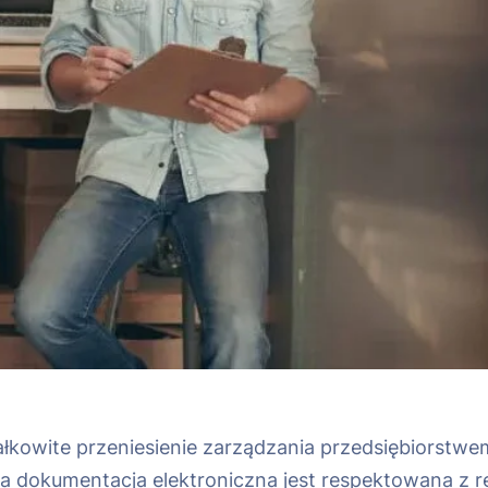
łkowite przeniesienie zarządzania przedsiębiorstwem
a dokumentacja elektroniczna jest respektowana z r