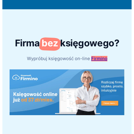
Firma
bez
księgowego?
Wypróbuj księgowość on-line
Firmino