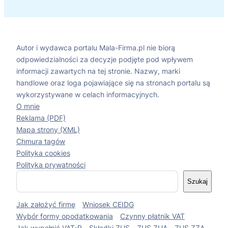
Autor i wydawca portalu Mala-Firma.pl nie biorą
odpowiedzialności za decyzje podjęte pod wpływem
informacji zawartych na tej stronie. Nazwy, marki
handlowe oraz loga pojawiające się na stronach portalu są
wykorzystywane w celach informacyjnych.
O mnie
Reklama (PDF)
Mapa strony (XML)
Chmura tagów
Polityka cookies
Polityka prywatności
S
Szukaj
z
u
Jak założyć firmę
Wniosek CEIDG
k
a
Wybór formy opodatkowania
Czynny płatnik VAT
j
Jak wypełnić VAT-R
Składki ZUS
ZUS ZUA
ZUS ZZA