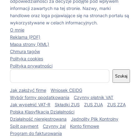
odpowiedzialności za decyzje podjęte pod wpływem
informacji zawartych na tej stronie. Nazwy, marki
handlowe oraz loga pojawiające się na stronach portalu są
wykorzystywane w celach informacyjnych.
O mnie
Reklama (PDF)
Mapa strony (XML)
Chmura tagów
Polityka cookies
Polityka prywatności
S
Szukaj
z
u
Jak założyć firmę
Wniosek CEIDG
k
a
Wybór formy opodatkowania
Czynny płatnik VAT
j
Jak wypełnić VAT-R
Składki ZUS
ZUS ZUA
ZUS ZZA
Polska Klasyfikacja Działalności
Działalność nierejestrowana
Jednolity Plik Kontrolny
Split payment
Czynny żal
Konto firmowe
Program do fakturowania