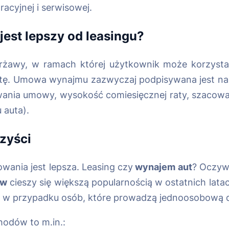
racyjnej i serwisowej.
jest lepszy od leasingu?
rżawy, w ramach której użytkownik może korzysta
łatę. Umowa wynajmu zazwyczaj podpisywana jest na 
s trwania umowy, wysokość comiesięcznej raty, szaco
 auta).
zyści
owania jest lepsza. Leasing czy
wynajem aut
? Oczywi
ów
cieszy się większą popularnością w ostatnich lat
że w przypadku osób, które prowadzą jednoosobową d
odów to m.in.: