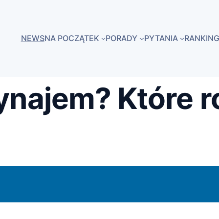
NEWS
NA POCZĄTEK
PORADY
PYTANIA
RANKING
ynajem? Które r