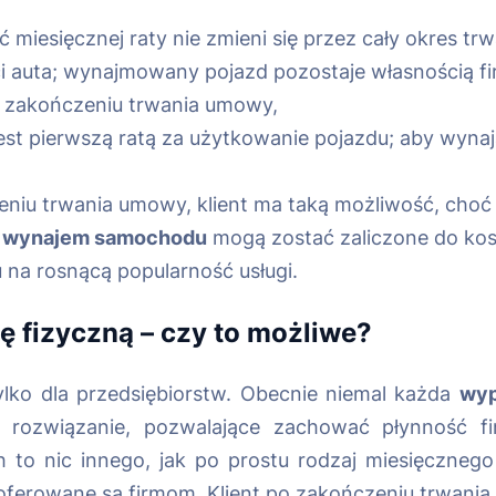
 miesięcznej raty nie zmieni się przez cały okres t
i auta; wynajmowany pojazd pozostaje własnością fi
po zakończeniu trwania umowy,
jest pierwszą ratą za użytkowanie pojazdu; aby wyna
niu trwania umowy, klient ma taką możliwość, choć ni
a
wynajem samochodu
mogą zostać zaliczone do ko
 na rosnącą popularność usługi.
 fizyczną – czy to możliwe?
ylko dla przedsiębiorstw. Obecnie niemal każda
wyp
 rozwiązanie, pozwalające zachować płynność f
to nic innego, jak po prostu rodzaj miesięczne
re oferowane są firmom. Klient po zakończeniu trwa