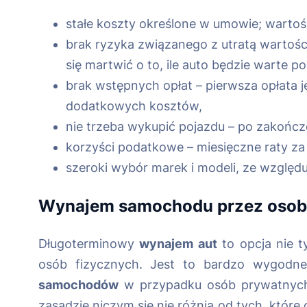
stałe koszty określone w umowie; wartość
brak ryzyka związanego z utratą wartośc
się martwić o to, ile auto będzie warte 
brak wstępnych opłat – pierwsza opłata 
dodatkowych kosztów,
nie trzeba wykupić pojazdu – po zakończe
korzyści podatkowe – miesięczne raty z
szeroki wybór marek i modeli, ze względu
Wynajem samochodu
przez osobę
Długoterminowy
wynajem aut
to opcja nie t
osób fizycznych. Jest to bardzo wygodne
samochodów
w przypadku osób prywatnych 
zasadzie niczym się nie różnią od tych, któ