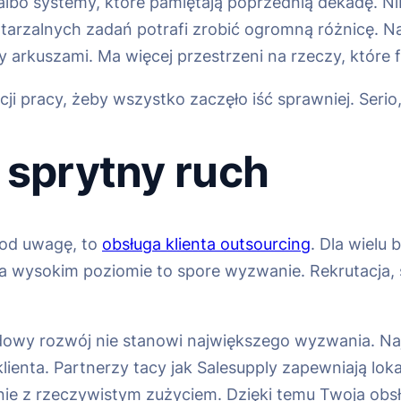
lbo systemy, które pamiętają poprzednią dekadę. Niby
zalnych zadań potrafi zrobić ogromną różnicę. Nagl
 arkuszami. Ma więcej przestrzeni na rzeczy, które f
 pracy, żeby wszystko zaczęło iść sprawniej. Serio,
 sprytny ruch
 pod uwagę, to
obsługa klienta outsourcing
. Dla wielu
 wysokim poziomie to spore wyzwanie. Rekrutacja, szk
dowy rozwój nie stanowi największego wyzwania. N
ienta. Partnerzy tacy jak Salesupply zapewniają lo
e z rzeczywistym zużyciem. Dzięki temu Twoja obsłu