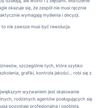
 działają, ale wolno i z błędami. Wdrożenie
e okazuje się, że zespół nie musi ręcznie
aktycznie wymagają myślenia i decyzji.
 to nie zawsze musi być rewolucja.
 biznesów, szczególnie tych, które szybko
olenia, grafiki, kontrola jakości… robi się z
ajwiększym wyzwaniem jest skalowanie
kalnych, rodzimych agentów posługujących się
ga pozostaje profesjonalna i osobista.