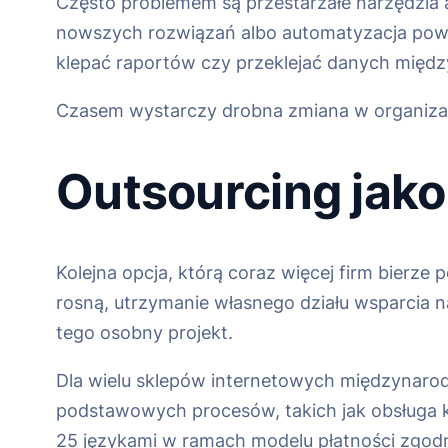
Często problemem są przestarzałe narzędzia a
nowszych rozwiązań albo automatyzacja powtar
klepać raportów czy przeklejać danych między
Czasem wystarczy drobna zmiana w organizacji
Outsourcing jako
Kolejna opcja, którą coraz więcej firm bierze
rosną, utrzymanie własnego działu wsparcia na
tego osobny projekt.
Dla wielu sklepów internetowych międzynaro
podstawowych procesów, takich jak obsługa kl
25 językami w ramach modelu płatności zgodni