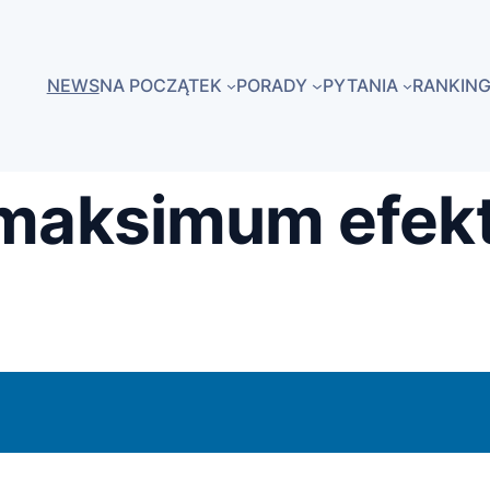
NEWS
NA POCZĄTEK
PORADY
PYTANIA
RANKING
 maksimum efek