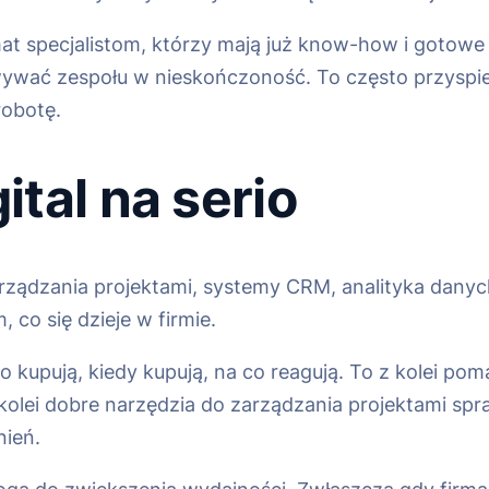
 specjalistom, którzy mają już know-how i gotowe st
wywać zespołu w nieskończoność. To często przyspi
robotę.
tal na serio
arządzania projektami, systemy CRM, analityka danych:
 co się dzieje w firmie.
 co kupują, kiedy kupują, na co reagują. To z kolei 
kolei dobre narzędzia do zarządzania projektami spra
nień.